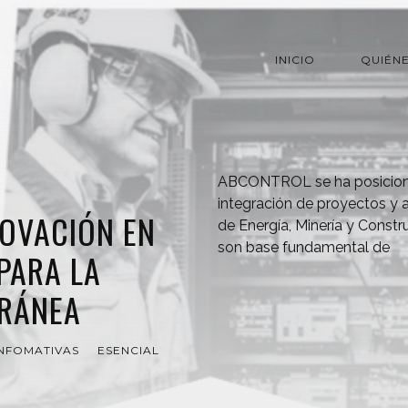
INICIO
QUIÉN
ABCONTROL se ha posiciona
integración de proyectos y
NOVACIÓN EN
de Energía, Minería y Constr
son base fundamental de
PARA LA
RRÁNEA
INFOMATIVAS
ESENCIAL