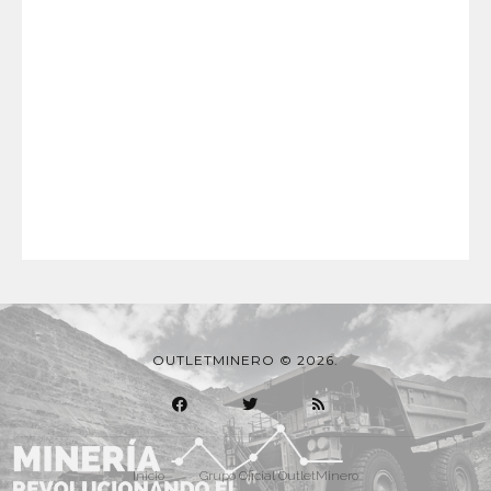
OUTLETMINERO © 2026.
Inicio
Grupo Oficial OutletMinero