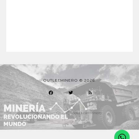
OUTLETMINERO © 2026.
Inicio
Grupo Oficial OutletMinero