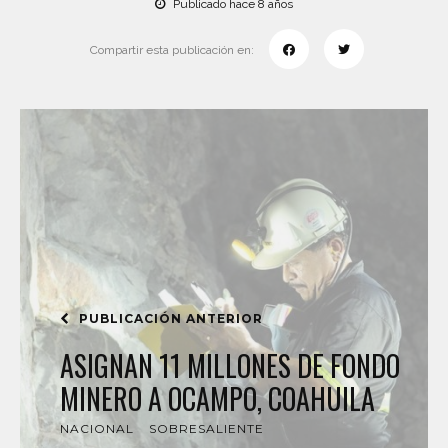
Publicado hace 8 años
Compartir esta publicación en:
PUBLICACIÓN ANTERIOR
ASIGNAN 11 MILLONES DE FONDO
MINERO A OCAMPO, COAHUILA
NACIONAL
SOBRESALIENTE