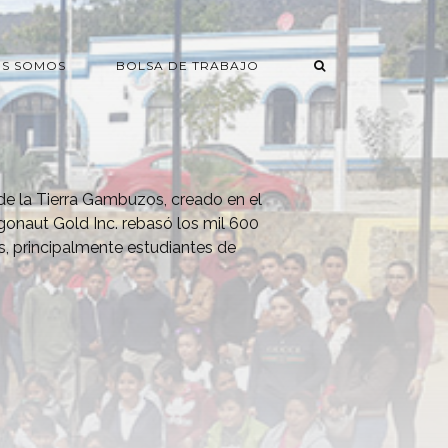
ES SOMOS
BOLSA DE TRABAJO
s de la Tierra Gambuzos, creado en el
onaut Gold Inc. rebasó los mil 600
os, principalmente estudiantes de