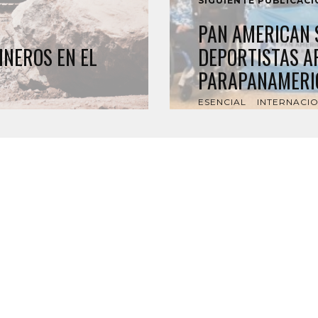
SIGUIENTE PUBLICAC
PAN AMERICAN 
INEROS EN EL
DEPORTISTAS A
PARAPANAMERI
ESENCIAL
INTERNACI