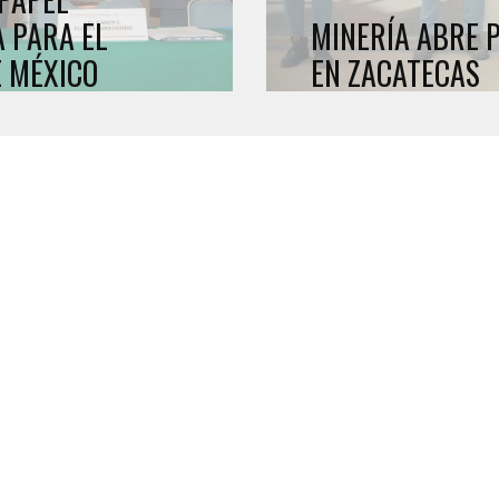
A PARA EL
MINERÍA ABRE 
 MÉXICO
EN ZACATECAS