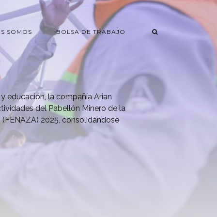
ES SOMOS
BOLSA DE TRABAJO
y educación, la compañía Arian
ctividades del Pabellón Minero de la
s (FENAZA) 2025, consolidándose