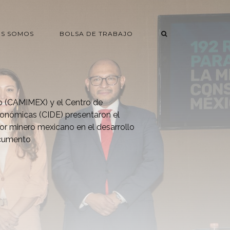
ES SOMOS
BOLSA DE TRABAJO
 (CAMIMEX) y el Centro de
conómicas (CIDE) presentaron el
tor minero mexicano en el desarrollo
ocumento