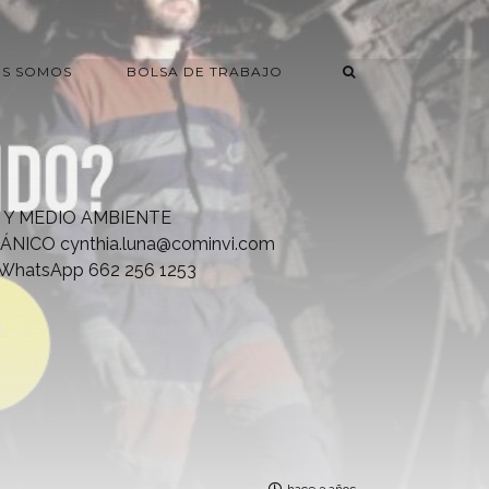
ES SOMOS
BOLSA DE TRABAJO
 Y MEDIO AMBIENTE
ÁNICO
cynthia.luna@cominvi.com
hatsApp 662 256 1253