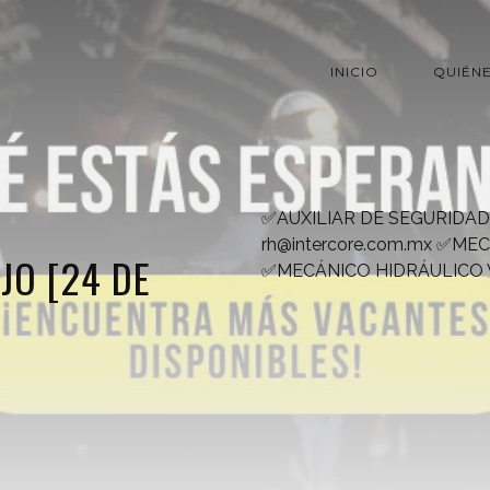
INICIO
QUIÉN
✅AUXILIAR DE SEGURIDAD
rh@intercore.com.mx
✅MEC
JO [24 DE
✅MECÁNICO HIDRÁULICO W