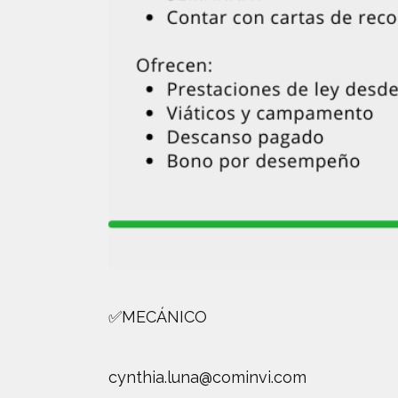
✅MECÁNICO
cynthia.luna@cominvi.com