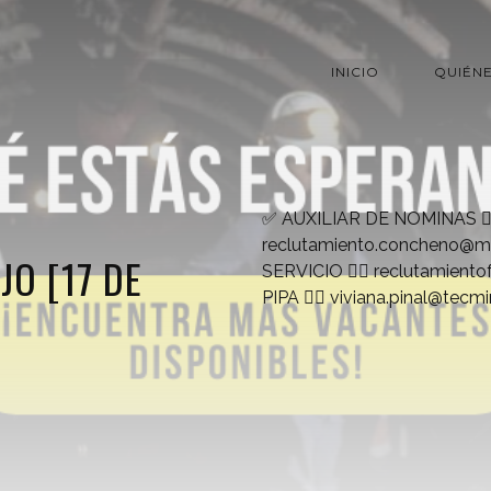
INICIO
QUIÉN
✅ AUXILIAR DE NOMINAS 👉
reclutamiento.concheno@mi
JO [17 DE
SERVICIO 👉🏻
reclutamient
PIPA 👉🏻
viviana.pinal@tecm