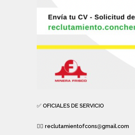
✅
OFICIALES DE SERVICIO
👉🏻
reclutamientofcons@gmail.com