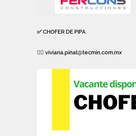
✅ CHOFER DE PIPA
👉🏻
viviana.pinal@tecmin.com.mx