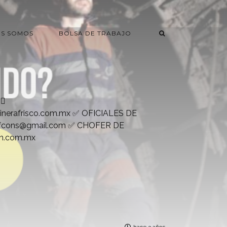
ES SOMOS
BOLSA DE TRABAJO
🏻
nerafrisco.com.mx
✅ OFICIALES DE
ofcons@gmail.com
✅ CHOFER DE
in.com.mx