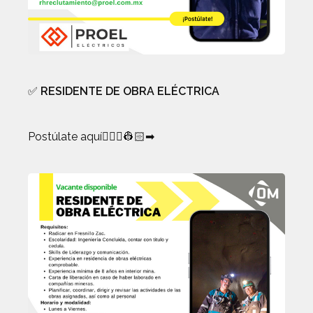
✅
RESIDENTE DE OBRA ELÉCTRICA
Postúlate aquí👷🏻‍♀️👷🏻➡