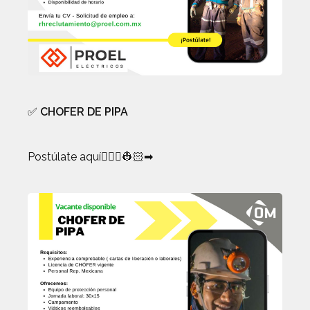
✅
CHOFER DE PIPA
Postúlate aquí👷🏻‍♀️👷🏻➡