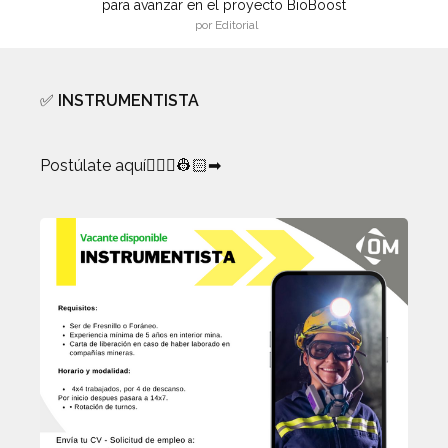
para avanzar en el proyecto BioBoost
por Editorial
✅
INSTRUMENTISTA
Postúlate aquí👷🏻‍♀️👷🏻➡