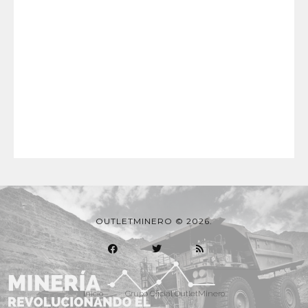
OUTLETMINERO © 2026.
Inicio
Grupo Oficial OutletMinero