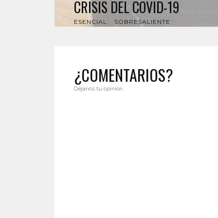
CRISIS DEL COVID-19
ESENCIAL
SOBRESALIENTE
¿COMENTARIOS?
Déjanos tu opinión.