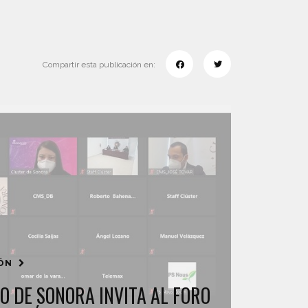
Compartir esta publicación en:
IÓN
O DE SONORA INVITA AL FORO