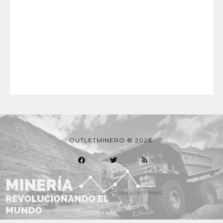
OUTLETMINERO © 2026.
Inicio
Grupo Oficial OutletMinero