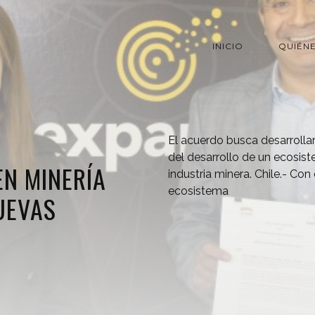
INICIO
QUIÉN
El acuerdo busca desarrolla
del desarrollo de un ecosis
N MINERÍA
industria minera. Chile.- Con 
ecosistema
UEVAS