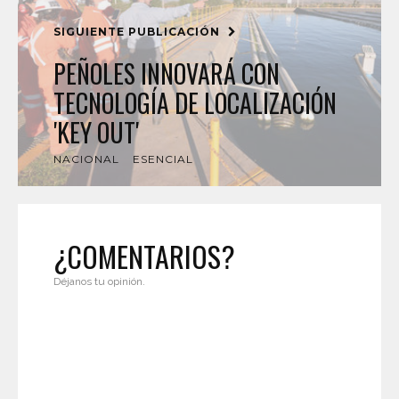
SIGUIENTE PUBLICACIÓN
PEÑOLES INNOVARÁ CON
TECNOLOGÍA DE LOCALIZACIÓN
'KEY OUT'
NACIONAL
ESENCIAL
¿COMENTARIOS?
Déjanos tu opinión.