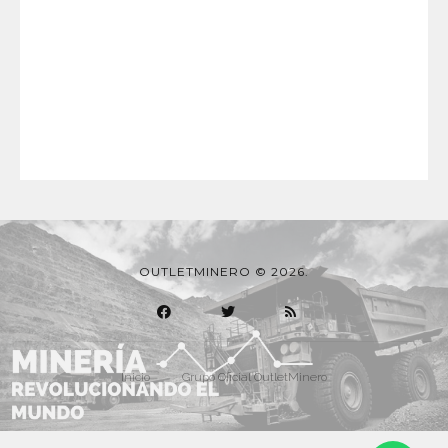
OUTLETMINERO © 2026.
Inicio
Grupo Oficial OutletMinero