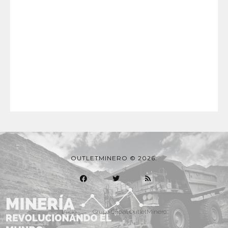
OUTLETMINERO © 2026.
Inicio
Grupo Oficial OutletMinero