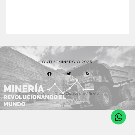
OUTLETMINERO © 2026.
Inicio
Grupo Oficial OutletMinero