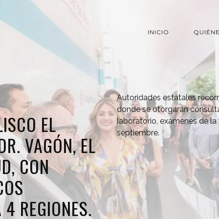
INICIO
QUIÉN
Autoridades estatales recor
donde se otorgarán consulta
LISCO EL
laboratorio, exámenes de la 
septiembre.
DR. VAGÓN, EL
UD, CON
COS
 4 REGIONES.