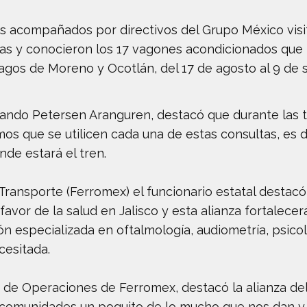
es acompañados por directivos del Grupo México visi
as y conocieron los 17 vagones acondicionados que l
 Lagos de Moreno y Ocotlán, del 17 de agosto al 9 de
rnando Petersen Aranguren, destacó que durante las
mos que se utilicen cada una de estas consultas, es d
nde estará el tren.
Transporte (Ferromex) el funcionario estatal destac
favor de la salud en Jalisco y esta alianza fortalecer
especializada en oftalmología, audiometría, psicolog
cesitada.
r de Operaciones de Ferromex, destacó la alianza de
las comunidades un poquito de lo mucho que nos dan 