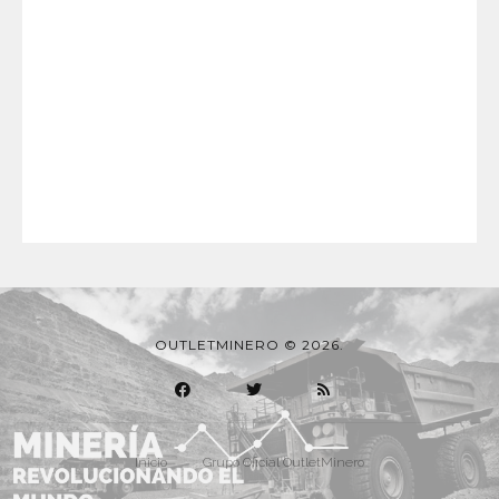
OUTLETMINERO © 2026.
Inicio
Grupo Oficial OutletMinero