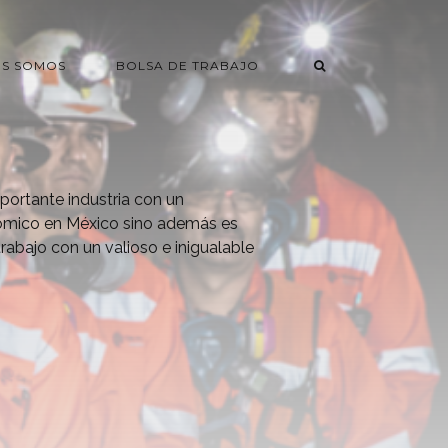
ES SOMOS
BOLSA DE TRABAJO
portante industria con un
ómico en México sino además es
trabajo con un valioso e inigualable