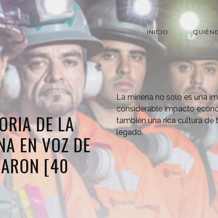
INICIO
QUIÉN
La minería no solo es una im
considerable impacto econ
ORIA DE LA
también una rica cultura de 
legado.
NA EN VOZ DE
JARON [40