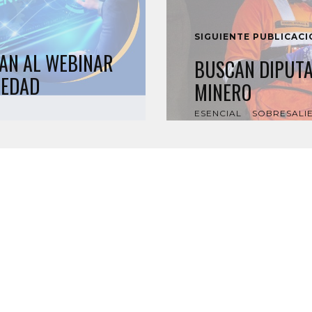
SIGUIENTE PUBLICAC
TAN AL WEBINAR
BUSCAN DIPUT
IEDAD
MINERO
ESENCIAL
SOBRESALI