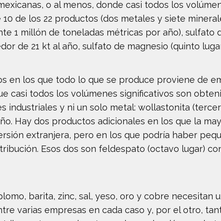
xicanas, o al menos, donde casi todos los volúmene
0 de los 22 productos (dos metales y siete minerales
 1 millón de toneladas métricas por año), sulfato de
edor de 21 kt al año, sulfato de magnesio (quinto luga
sos en los que todo lo que se produce proviene de 
que casi todos los volúmenes significativos son obten
industriales y ni un solo metal: wollastonita (tercer
t/año. Hay dos productos adicionales en los que la m
rsión extranjera, pero en los que podría haber peq
ontribución. Esos dos son feldespato (octavo lugar) co
lomo, barita, zinc, sal, yeso, oro y cobre necesitan
entre varias empresas en cada caso y, por el otro, t