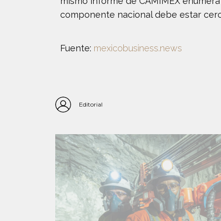
mismo informe de CAMIMEX enumera las 
componente nacional debe estar cerc
Fuente:
mexicobusiness.news
Editorial