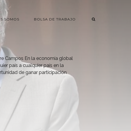
ES SOMOS
BOLSA DE TRABAJO
re Campos En la economía global
uier país a cualquier país en la
rtunidad de ganar participación