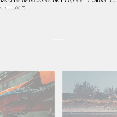
cifras de otros seis: bismuto, selenio, carbón, coq
a del 100 %.