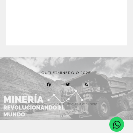
OUTLETMINERO © 2026.
Inicio
Grupo Oficial OutletMinero