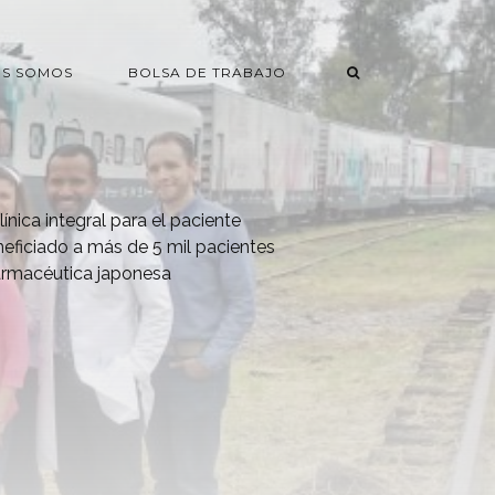
ES SOMOS
BOLSA DE TRABAJO
ínica integral para el paciente
eficiado a más de 5 mil pacientes
farmacéutica japonesa