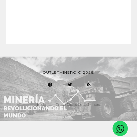
OUTLETMINERO © 2026.
Inicio
Grupo Oficial OutletMinero