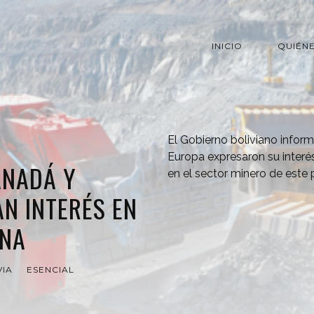
INICIO
QUIÉN
El Gobierno boliviano info
Europa expresaron su interés 
ANADÁ Y
en el sector minero de este
N INTERÉS EN
ANA
VIA
ESENCIAL