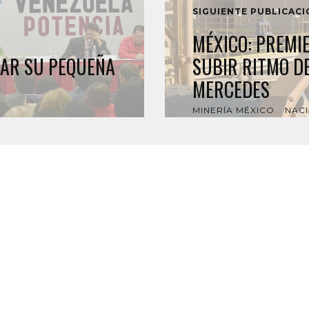
SIGUIENTE PUBLICAC
MÉXICO: PREMI
IAR SU PEQUEÑA
SUBIR RITMO D
MERCEDES
MINERÍA MÉXICO
NAC