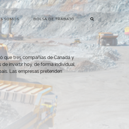
ES SOMOS
BOLSA DE TRABAJO
rmó que tres compañías de Canadá y
de invertir hoy, de forma individual,
 país. Las empresas pretenden