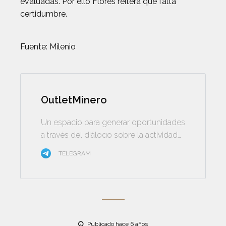
evaluadas. Por ello Flores reitera que falta
certidumbre.
Fuente: Milenio
OutletMinero
Un espacio para generar oportunidades
a través del diálogo sobre la actividad
minera
TELEGRAM
Publicado hace 6 años