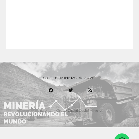
OUTLETMINERO © 2026.
Inicio
Grupo Oficial OutletMinero