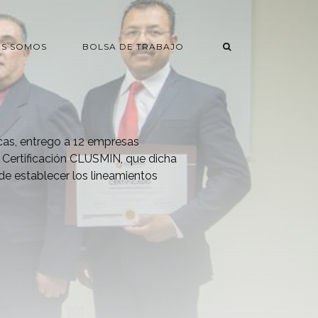
ES SOMOS
BOLSA DE TRABAJO
cas, entrego a 12 empresas
a Certificación CLUSMIN, que dicha
 de establecer los lineamientos