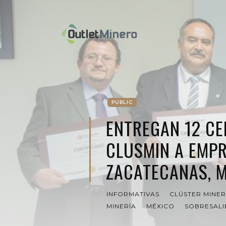
PUBLIC
ENTREGAN 12 CE
CLUSMIN A EMP
ZACATECANAS, 
INFORMATIVAS
CLÚSTER MINE
MINERÍA
MÉXICO
SOBRESALI