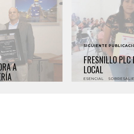
SIGUIENTE PUBLICAC
FRESNILLO PLC
ORA A
LOCAL
ERÍA
ESENCIAL
SOBRESALI