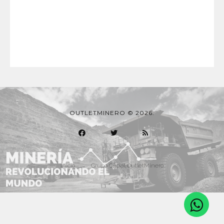
OUTLETMINERO © 2026.
Inicio
Grupo Oficial OutletMinero