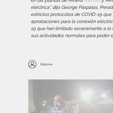
en las plantas de Minera
Fresnillo
y Min
eléctrica”, dijo George Paspalas, Pres
estrictos protocolos de COVID-19 que 
aprobaciones para la conexión eléctri
19 que han limitado severamente a la C
sus actividades normales para poder en
Editorial