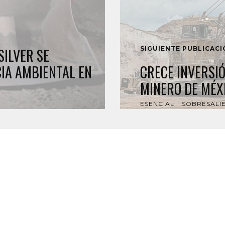
SIGUIENTE PUBLICAC
SILVER SE
IA AMBIENTAL EN
CRECE INVERSI
MINERO DE MÉX
ESENCIAL
SOBRESALI