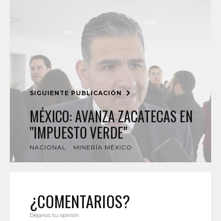
SIGUIENTE PUBLICACIÓN
MÉXICO: AVANZA ZACATECAS EN
"IMPUESTO VERDE"
NACIONAL
MINERÍA MÉXICO
¿COMENTARIOS?
Déjanos tu opinión.