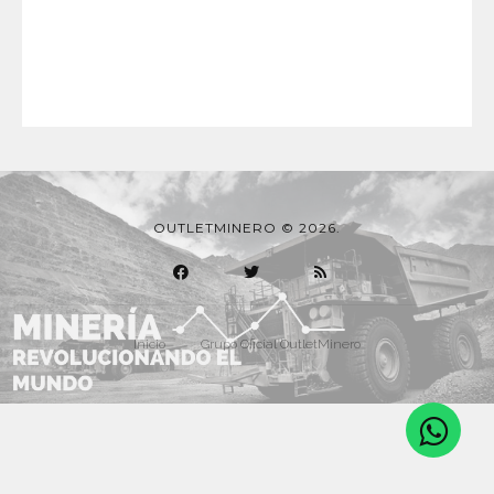
OUTLETMINERO © 2026.
Inicio
Grupo Oficial OutletMinero