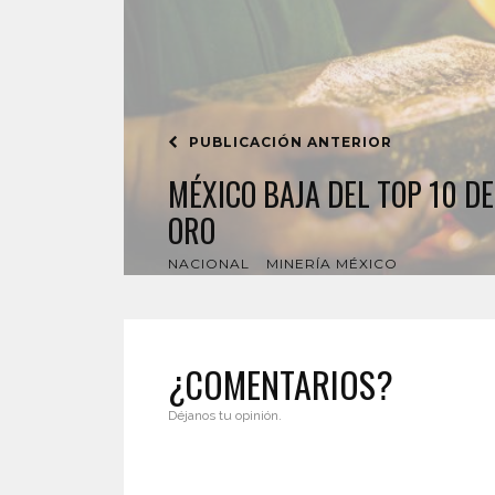
PUBLICACIÓN ANTERIOR
MÉXICO BAJA DEL TOP 10 D
ORO
NACIONAL
MINERÍA MÉXICO
¿COMENTARIOS?
Déjanos tu opinión.