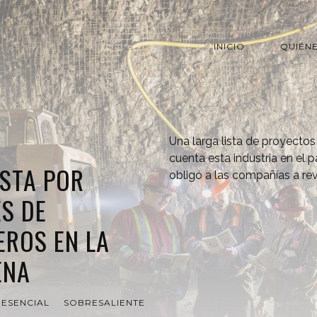
INICIO
QUIÉN
Una larga lista de proyecto
cuenta esta industria en el p
STA POR
obligó a las compañías a rev
S DE
EROS EN LA
ENA
ESENCIAL
SOBRESALIENTE