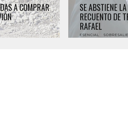
ADAS A COMPRAR
SE ABSTIENE LA
VIÓN
RECUENTO DE T
RAFAEL
ESENCIAL
SOBRESALI