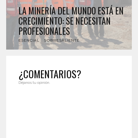
LA MINERÍA DEL MUNDO ESTÁ EN
CRECIMIENTO: SE NECESITAN
PROFESIONALES
ESENCIAL
SOBRESALIENTE
¿COMENTARIOS?
Déjanos tu opinión.