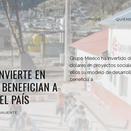
INICIO
QUIÉN
Grupo México ha invertido d
dólares en proyectos sociale
NVIERTE EN
ellos su modelo de desarro
beneficia a
BENEFICIAN A
L PAÍS
ALIENTE