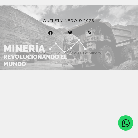
OUTLETMINERO © 2026.
Inicio
Grupo Oficial OutletMinero