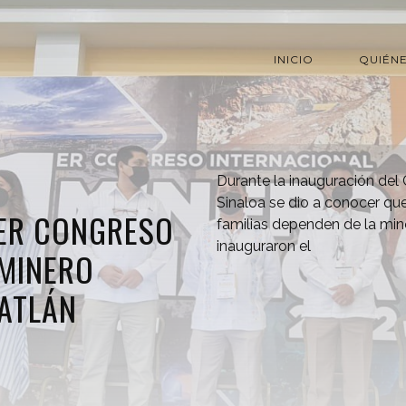
INICIO
QUIÉN
Durante la inauguración del
Sinaloa se dio a conocer qu
1ER CONGRESO
familias dependen de la min
inauguraron el
 MINERO
ATLÁN