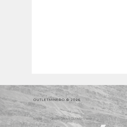
OUTLETMINERO © 2026.
Inicio
Grupo Oficial OutletMinero