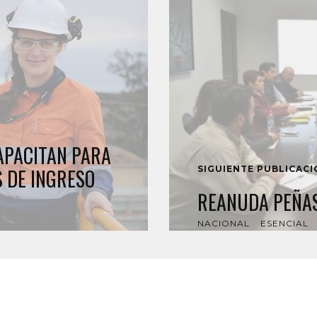
APACITAN PARA
SIGUIENTE PUBLICAC
 DE INGRESO
REANUDA PEÑAS
NACIONAL
ESENCIAL