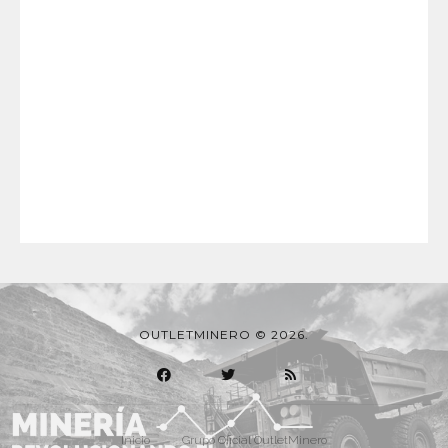
OUTLETMINERO © 2026.
Inicio
Grupo Oficial OutletMinero