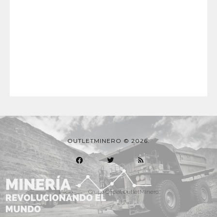
OUTLETMINERO © 2026.
Inicio
Grupo Oficial OutletMinero