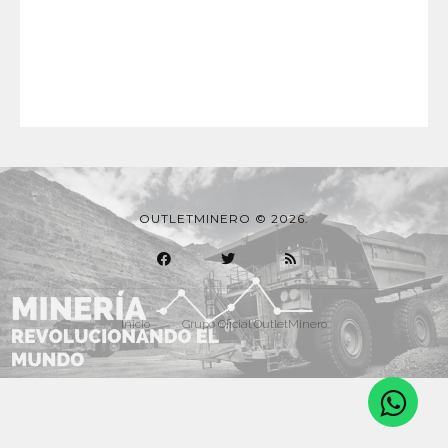
OUTLETMINERO © 2026.
Inicio
Grupo Oficial OutletMinero