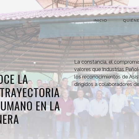
INICIO
QUIÉN
La constancia, el compromis
valores que Industrias Peño
OCE LA
los reconocimientos de Asis
dirigidos a colaboradores d
A TRAYECTORIA
HUMANO EN LA
NERA