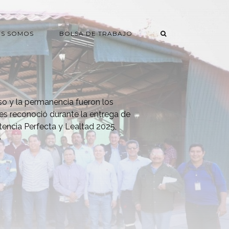
ES SOMOS
BOLSA DE TRABAJO
o y la permanencia fueron los
les reconoció durante la entrega de
tencia Perfecta y Lealtad 2025,
e