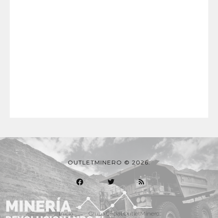
OUTLETMINERO © 2026.
Inicio
Grupo Oficial OutletMinero