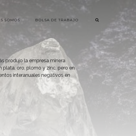
ES SOMOS
BOLSA DE TRABAJO
ás produjo la empresa minera
n plata, oro, plomo y zinc, pero en
entos interanuales negativos en