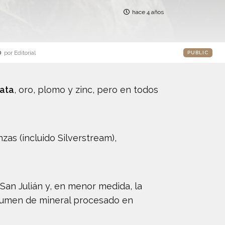
hace 4 años
o
por Editorial
PUBLIC
lata
, oro, plomo y zinc, pero en todos
zas (incluido Silverstream),
San Julián y, en menor medida, la
olumen de mineral procesado en