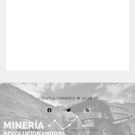
OUTLETMINERO © 2026.
Inicio
Grupo Oficial OutletMinero