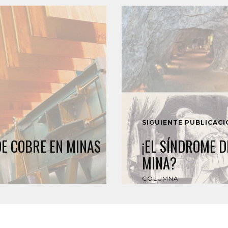
SIGUIENTE PUBLICAC
E COBRE EN MINAS
¡EL SÍNDROME D
MINA?
COLUMNA