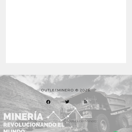
OUTLETMINERO © 2026.
Inicio
Grupo Oficial OutletMinero