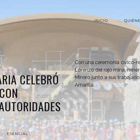
INICIO
QUIÉN
Con una ceremonia cívico-rel
Lorenzo del rajo mina, mine
ARIA CELEBRÓ
Minero junto a sus trabajado
Amarilla.
 CON
 AUTORIDADES
E
ESENCIAL