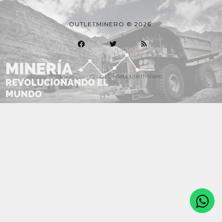
OUTLETMINERO © 2026.
Inicio
Grupo Oficial OutletMinero