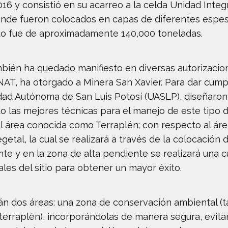
16 y consistió en su acarreo a la celda Unidad Integ
donde fueron colocados en capas de diferentes espe
ado fue de aproximadamente 140,000 toneladas.
bién ha quedado manifiesto en diversas autorizacio
NAT, ha otorgado a Minera San Xavier. Para dar cump
dad Autónoma de San Luis Potosí (UASLP), diseñaro
do las mejores técnicas para el manejo de este tipo d
l área conocida como Terraplén; con respecto al áre
etal, la cual se realizará a través de la colocación
te y en la zona de alta pendiente se realizará una c
es del sitio para obtener un mayor éxito.
án dos áreas: una zona de conservación ambiental (t
terraplén), incorporándolas de manera segura, evita