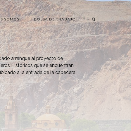
ES SOMOS
BOLSA DE TRABAJO
dado arranque al proyecto de
eros Históricos que se encuentran
-ubicado a la entrada de la cabecera